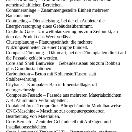
gemeinschaftlichen Bereichen.
Containeranlage – Zusammengestellte Einheit mehrerer
Baucontainer.
Contracting – Dienstleistung, bei der ein Anbieter die
Energieversorgung eines Gebäudesübernimmt.
Cradle-to-Gate – Umweltbilanzierung bis zum Zeitpunkt, an
dem das Produkt das Werk verlässt.
Clusterplanung – Planungseinheit, die mehrere
Nutzungseinheiten zu einer Gruppe bündelt.
Compact-Dämmung – Dämmart, bei der Dämmplatten direkt auf
die Fassade geklebt werden.
Core-and-Shell-Bauweise – Gebäudeausbau bis zum Rohbau
plus Grundinstallationen.
Carbonbeton – Beton mit Kohlenstofffasern statt
Stahlbewehrung.
Cityhaus – Kompakter Bau in Innenstadtlage, oft
mehrgeschossig.
Composite-Fassade – Fassade aus mehreren Materialschichten,
z. B. Aluminium-Verbundplatten.
Containerbüro – Temporäres Bürogebäude in Modulbauweise.
CNC-Maschine – Maschine zur computergesteuerten
Bearbeitung von Materialien.
Core-Bereich – Zentraler Gebäudeteil mit Aufzügen und
Installationsschächten.