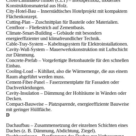
Cross-Laminated-Timber (CLT) – Brettsperrholz, modernes
Konstruktionsmaterial aus Holz.
City-Hotel-Bau – Innerstädtisches Hotelprojekt mit kompaktem
Flächenkonzept.
Cutting-Plan – Zuschnittplan für Bauteile oder Materialien.
Cemfloor – Fließestrich auf Zementbasis.
Climate-Smart-Building – Gebäude mit besonders
energieeffizienter und klimafreundlicher Technik.
Cable-Tray-System – Kabeltragsystem für Elektroinstallationen.
Cavity-Wall-System – Mauerwerkskonstruktion mit Luftschicht
zur Dämmung.
Concrete-Prefab – Vorgefertigte Betonbauteile für den schnellen
Einbau.
Cooling-Load – Kühllast, also die Wärmemenge, die aus einem
Raum abgeführt werden muss.
Cement-Fiber-Panel – Faserzementplatte für Fassaden oder
Dachverkleidungen.
Cavity-Insulation – Dämmung der Hohlräume in Wänden oder
Decken.
Compact-Bauweise – Platzsparende, energieeffiziente Bauweise
mit geringer Hüllfläche.
D
Dachaufbau – Zusammensetzung der einzelnen Schichten eines
Daches (z. B. Dämmung, Abdichtung, Ziegel).