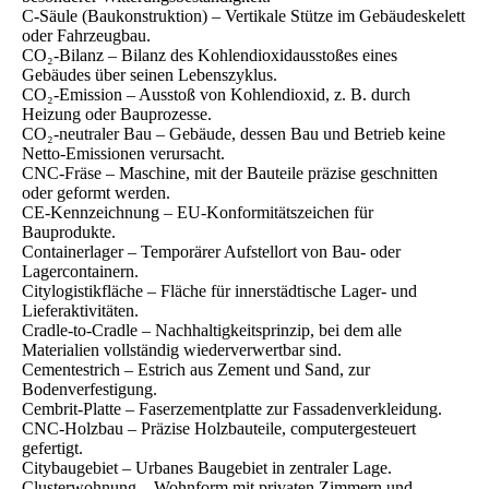
C-Säule (Baukonstruktion) – Vertikale Stütze im Gebäudeskelett
oder Fahrzeugbau.
CO₂-Bilanz – Bilanz des Kohlendioxidausstoßes eines
Gebäudes über seinen Lebenszyklus.
CO₂-Emission – Ausstoß von Kohlendioxid, z. B. durch
Heizung oder Bauprozesse.
CO₂-neutraler Bau – Gebäude, dessen Bau und Betrieb keine
Netto-Emissionen verursacht.
CNC-Fräse – Maschine, mit der Bauteile präzise geschnitten
oder geformt werden.
CE-Kennzeichnung – EU-Konformitätszeichen für
Bauprodukte.
Containerlager – Temporärer Aufstellort von Bau- oder
Lagercontainern.
Citylogistikfläche – Fläche für innerstädtische Lager- und
Lieferaktivitäten.
Cradle-to-Cradle – Nachhaltigkeitsprinzip, bei dem alle
Materialien vollständig wiederverwertbar sind.
Cementestrich – Estrich aus Zement und Sand, zur
Bodenverfestigung.
Cembrit-Platte – Faserzementplatte zur Fassadenverkleidung.
CNC-Holzbau – Präzise Holzbauteile, computergesteuert
gefertigt.
Citybaugebiet – Urbanes Baugebiet in zentraler Lage.
Clusterwohnung – Wohnform mit privaten Zimmern und