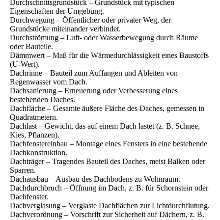
Durchschnittsgrundstück – Grundstück mit typischen
Eigenschaften der Umgebung.
Durchwegung – Öffentlicher oder privater Weg, der
Grundstücke miteinander verbindet.
Durchströmung – Luft- oder Wasserbewegung durch Räume
oder Bauteile.
Dämmwert – Maß für die Wärmedurchlässigkeit eines Baustoffs
(U-Wert).
Dachrinne – Bauteil zum Auffangen und Ableiten von
Regenwasser vom Dach.
Dachsanierung – Erneuerung oder Verbesserung eines
bestehenden Daches.
Dachfläche – Gesamte äußere Fläche des Daches, gemessen in
Quadratmetern.
Dachlast – Gewicht, das auf einem Dach lastet (z. B. Schnee,
Kies, Pflanzen).
Dachfenstereinbau – Montage eines Fensters in eine bestehende
Dachkonstruktion.
Dachträger – Tragendes Bauteil des Daches, meist Balken oder
Sparren.
Dachausbau – Ausbau des Dachbodens zu Wohnraum.
Dachdurchbruch – Öffnung im Dach, z. B. für Schornstein oder
Dachfenster.
Dachverglasung – Verglaste Dachflächen zur Lichtdurchflutung.
Dachverordnung – Vorschrift zur Sicherheit auf Dächern, z. B.