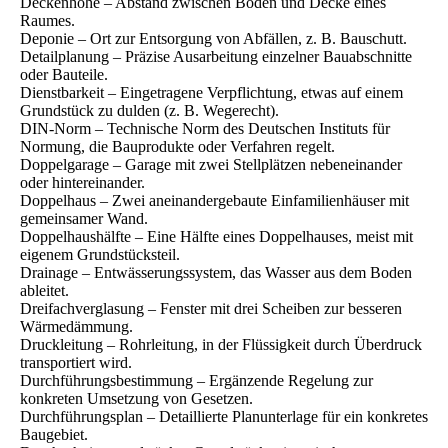
Deckenhöhe – Abstand zwischen Boden und Decke eines
Raumes.
Deponie – Ort zur Entsorgung von Abfällen, z. B. Bauschutt.
Detailplanung – Präzise Ausarbeitung einzelner Bauabschnitte
oder Bauteile.
Dienstbarkeit – Eingetragene Verpflichtung, etwas auf einem
Grundstück zu dulden (z. B. Wegerecht).
DIN-Norm – Technische Norm des Deutschen Instituts für
Normung, die Bauprodukte oder Verfahren regelt.
Doppelgarage – Garage mit zwei Stellplätzen nebeneinander
oder hintereinander.
Doppelhaus – Zwei aneinandergebaute Einfamilienhäuser mit
gemeinsamer Wand.
Doppelhaushälfte – Eine Hälfte eines Doppelhauses, meist mit
eigenem Grundstücksteil.
Drainage – Entwässerungssystem, das Wasser aus dem Boden
ableitet.
Dreifachverglasung – Fenster mit drei Scheiben zur besseren
Wärmedämmung.
Druckleitung – Rohrleitung, in der Flüssigkeit durch Überdruck
transportiert wird.
Durchführungsbestimmung – Ergänzende Regelung zur
konkreten Umsetzung von Gesetzen.
Durchführungsplan – Detaillierte Planunterlage für ein konkretes
Baugebiet.