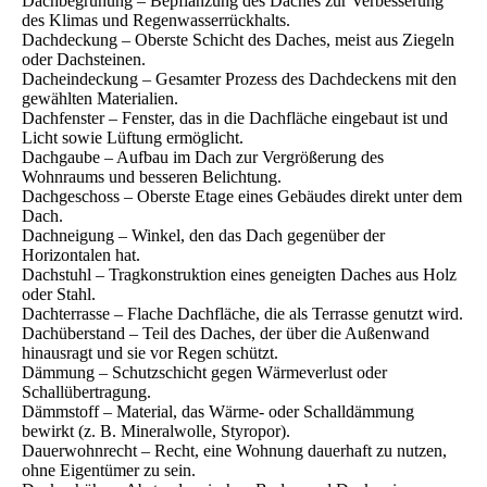
Dachbegrünung – Bepflanzung des Daches zur Verbesserung
des Klimas und Regenwasserrückhalts.
Dachdeckung – Oberste Schicht des Daches, meist aus Ziegeln
oder Dachsteinen.
Dacheindeckung – Gesamter Prozess des Dachdeckens mit den
gewählten Materialien.
Dachfenster – Fenster, das in die Dachfläche eingebaut ist und
Licht sowie Lüftung ermöglicht.
Dachgaube – Aufbau im Dach zur Vergrößerung des
Wohnraums und besseren Belichtung.
Dachgeschoss – Oberste Etage eines Gebäudes direkt unter dem
Dach.
Dachneigung – Winkel, den das Dach gegenüber der
Horizontalen hat.
Dachstuhl – Tragkonstruktion eines geneigten Daches aus Holz
oder Stahl.
Dachterrasse – Flache Dachfläche, die als Terrasse genutzt wird.
Dachüberstand – Teil des Daches, der über die Außenwand
hinausragt und sie vor Regen schützt.
Dämmung – Schutzschicht gegen Wärmeverlust oder
Schallübertragung.
Dämmstoff – Material, das Wärme- oder Schalldämmung
bewirkt (z. B. Mineralwolle, Styropor).
Dauerwohnrecht – Recht, eine Wohnung dauerhaft zu nutzen,
ohne Eigentümer zu sein.